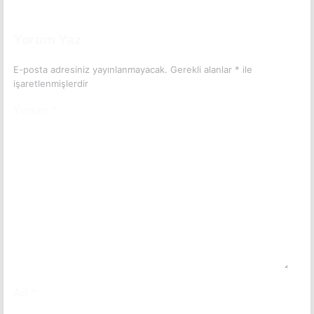
(Spoiler İçerebilir)
Yorum Yaz
E-posta adresiniz yayınlanmayacak.
Gerekli alanlar
*
ile
işaretlenmişlerdir
Yorum
*
Ad
*