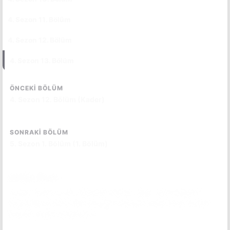
4. Sezon 11. Bölüm
CC
4. Sezon 12. Bölüm
CC
4. Sezon 13. Bölüm
CC
ÖNCEKI BÖLÜM
4. Sezon 12. Bölüm (Kader)
SONRAKI BÖLÜM
5. Sezon 1. Bölüm (1. Bölüm)
Bölüm Özeti
Jamie, Claire ve Ian, Mohawk köyüne ulaşır. Ama Roger'ın
özgürlüğünü satın alma çabaları sekteye uğrar. River Run'da
Brianna doğuma hazırlanır.
Bölüm özetini okumak için tıkla.