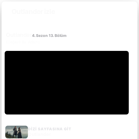
Outlander izle
Outlander
4. Sezon 13. Bölüm
(Değerli Bir Adam)
DIZI SAYFASINA GIT
Outlander