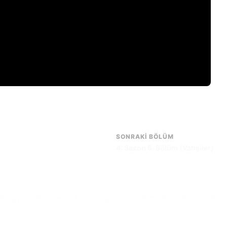
SONRAKI BÖLÜM
4. Sezon 5. Bölüm (Vahşiler)
aşanan rahatsız edici karşılaşmalar nedeniyle gerilir. Roger, büyük bir