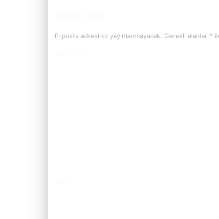
Yorum Yaz
E-posta adresiniz yayınlanmayacak.
Gerekli alanlar
*
il
Yorum
*
Ad
*