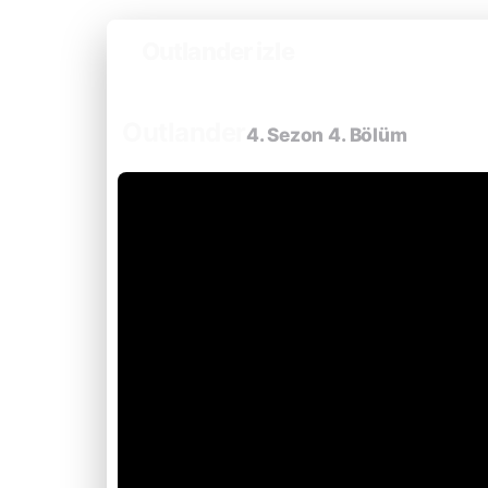
Outlander izle
Outlander
4. Sezon 4. Bölüm