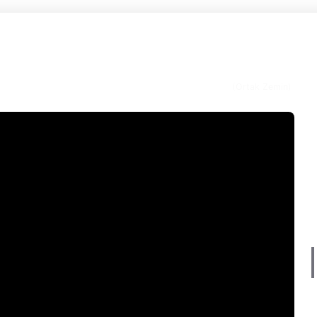
(Ortak Zemin)