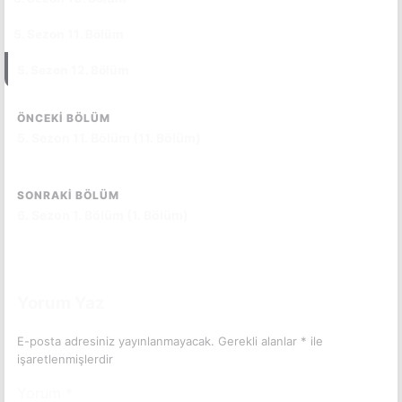
5. Sezon 11. Bölüm
CC
5. Sezon 12. Bölüm
CC
ÖNCEKI BÖLÜM
5. Sezon 11. Bölüm (11. Bölüm)
SONRAKI BÖLÜM
6. Sezon 1. Bölüm (1. Bölüm)
Yorum Yaz
E-posta adresiniz yayınlanmayacak.
Gerekli alanlar
*
ile
işaretlenmişlerdir
Yorum
*