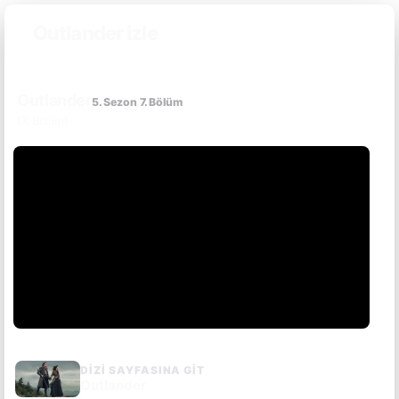
Outlander izle
Outlander
5. Sezon 7. Bölüm
(7. Bölüm)
DIZI SAYFASINA GIT
Outlander