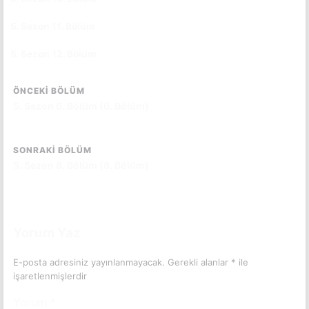
5. Sezon 11. Bölüm
CC
5. Sezon 12. Bölüm
CC
ÖNCEKI BÖLÜM
5. Sezon 6. Bölüm (6. Bölüm)
SONRAKI BÖLÜM
5. Sezon 8. Bölüm (8. Bölüm)
Yorum Yaz
E-posta adresiniz yayınlanmayacak.
Gerekli alanlar
*
ile
işaretlenmişlerdir
Yorum
*