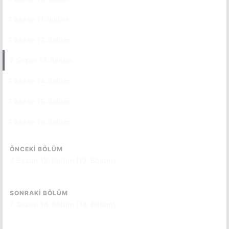
7. Sezon 11. Bölüm
CC
7. Sezon 12. Bölüm
CC
7. Sezon 13. Bölüm
CC
7. Sezon 14. Bölüm
CC
7. Sezon 15. Bölüm
CC
7. Sezon 16. Bölüm
CC
ÖNCEKI BÖLÜM
7. Sezon 12. Bölüm (12. Bölüm)
SONRAKI BÖLÜM
7. Sezon 14. Bölüm (14. Bölüm)