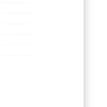
7. Sezon 6. Bölüm
CC
7. Sezon 7. Bölüm
CC
7. Sezon 8. Bölüm
CC
7. Sezon 9. Bölüm
CC
7. Sezon 10. Bölüm
CC
7. Sezon 11. Bölüm
CC
7. Sezon 12. Bölüm
CC
7. Sezon 13. Bölüm
CC
7. Sezon 14. Bölüm
CC
7. Sezon 15. Bölüm
CC