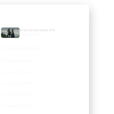
DIZI SAYFASINA GIT
Outlander
7. Sezon Bölümleri
7. Sezon 1. Bölüm
CC
7. Sezon 2. Bölüm
CC
7. Sezon 3. Bölüm
CC
7. Sezon 4. Bölüm
CC
7. Sezon 5. Bölüm
CC